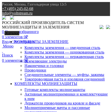
Россия, Москва, Газгольдерная улица 12с5
+7 (495) 245-02-68
info@voltstream.ru
8 (495) 245-02-68
РОССИЙСКИЙ ПРОИЗВОДИТЕЛЬ СИСТЕМ
МОЛНИЕЗАЩИТЫ И ЗАЗЕМЛЕНИЯ
0
Список избранного
Каталог
0
элементов
0
₽
Вход / Регистрация
КОМПЛЕКТЫ ЗАЗЕМЛЕНИЕ
Меню
Комплекты заземления — омедненная сталь
Комплекты заземления — оцинкованная сталь
Поиск
Комплекты заземления — нержавеющая сталь
0
элементов
0
₽
Заземляющие электроды
Наконечнки и головки
Проводники
Соединительные элементы — муфты, зажимы
Токопроводящая паста и изоляция соединений
КОМПЛЕКТЫ МОЛНИЕЗАЩИТЫ
Готовые комплекты молниезащиты
Активные молниеприемники и комплектующие
к ним
Держатели проводников на кровле и фасаде
Молниеприемные мачты и пассивные