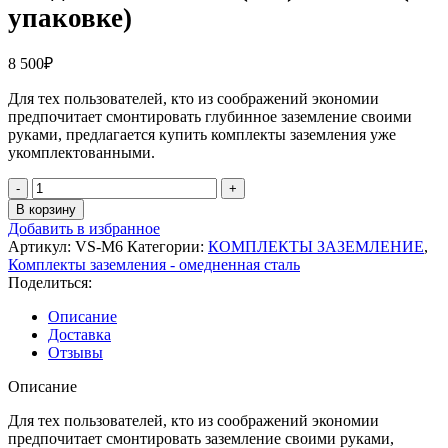
упаковке)
8 500
₽
Для тех пользователей, кто из соображений экономии
предпочитает смонтировать глубинное заземление своими
руками, предлагается купить комплекты заземления уже
укомплектованными.
Количество
товара
В корзину
VS-
Добавить в избранное
M6
Артикул:
VS-M6
Категории:
КОМПЛЕКТЫ ЗАЗЕМЛЕНИЕ
,
Комплект
Комплекты заземления - омедненная сталь
заземления
Поделиться:
из
омедненной
Описание
стали
Доставка
(6
Отзывы
м),
VS-
Описание
M6
(в
Для тех пользователей, кто из соображений экономии
упаковке)
предпочитает смонтировать заземление своими руками,