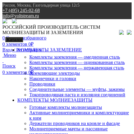
Россия, Москва, Газгольдерная улица 12с5
+7 (495) 245-02-68
info@voltstream.ru
8 (495) 245-02-68
РОССИЙСКИЙ ПРОИЗВОДИТЕЛЬ СИСТЕМ
МОЛНИЕЗАЩИТЫ И ЗАЗЕМЛЕНИЯ
0
Список избранного
Каталог
0
элементов
0
₽
Вход / Регистрация
КОМПЛЕКТЫ ЗАЗЕМЛЕНИЕ
Меню
Комплекты заземления — омедненная сталь
Комплекты заземления — оцинкованная сталь
Поиск
Комплекты заземления — нержавеющая сталь
0
элементов
0
₽
Заземляющие электроды
Наконечнки и головки
Проводники
Соединительные элементы — муфты, зажимы
Токопроводящая паста и изоляция соединений
КОМПЛЕКТЫ МОЛНИЕЗАЩИТЫ
Готовые комплекты молниезащиты
Активные молниеприемники и комплектующие
к ним
Держатели проводников на кровле и фасаде
Молниеприемные мачты и пассивные