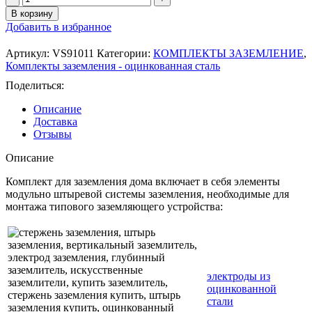
товара
В корзину
VS91011
Добавить в избранное
Комплект
заземления
Артикул:
VS91011
Категории:
КОМПЛЕКТЫ ЗАЗЕМЛЕНИЕ
,
из
Комплекты заземления - оцинкованная сталь
оцинкованной
стали
Поделиться:
(9
Описание
м),
Доставка
VS-
Отзывы
Z9
(в
Описание
упаковке)
Комплект для заземления дома включает в себя элементы
модульно штыревой системы заземления, необходимые для
монтажа типового заземляющего устройства:
электроды из
оцинкованной
стали