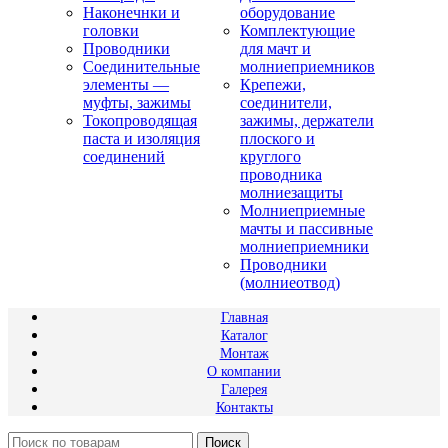
Наконечнки и
оборудование
головки
Комплектующие
Проводники
для мачт и
Соединительные
молниеприемников
элементы —
Крепежи,
муфты, зажимы
соединители,
Токопроводящая
зажимы, держатели
паста и изоляция
плоского и
соединений
круглого
проводника
молниезащиты
Молниеприемные
мачты и пассивные
молниеприемники
Проводники
(молниеотвод)
Главная
Каталог
Монтаж
О компании
Галерея
Контакты
Поиск