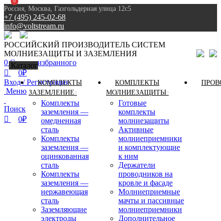
0
0
Россия, Москва, Газгольдерная улица 12с5
+7 (495) 245-02-68
info@voltstream.ru
8 (495) 245-02-68
РОССИЙСКИЙ ПРОИЗВОДИТЕЛЬ СИСТЕМ
МОЛНИЕЗАЩИТЫ И ЗАЗЕМЛЕНИЯ
0
Список избранного
Каталог
0
₽
Вход / Регистрация
КОМПЛЕКТЫ
КОМПЛЕКТЫ
ПРОВ
Меню
ЗАЗЕМЛЕНИЕ
МОЛНИЕЗАЩИТЫ
Комплекты
Готовые
Поиск
заземления —
комплекты
0
₽
омедненная
молниезащиты
сталь
Активные
Комплекты
молниеприемники
заземления —
и комплектующие
оцинкованная
к ним
сталь
Держатели
Комплекты
проводников на
заземления —
кровле и фасаде
нержавеющая
Молниеприемные
сталь
мачты и пассивные
Заземляющие
молниеприемники
электроды
Дополнительное