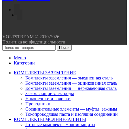
VOLTSTREAM © 2010-2026
Политика конфиденциальности
Поиск
Меню
Категории
КОМПЛЕКТЫ ЗАЗЕМЛЕНИЕ
Комплекты заземления — омедненная сталь
Комплекты заземления — оцинкованная сталь
Комплекты заземления — нержавеющая сталь
Заземляющие электроды
Наконечнки и головки
Проводники
Соединительные элементы — муфты, зажимы
Токопроводящая паста и изоляция соединений
КОМПЛЕКТЫ МОЛНИЕЗАЩИТЫ
Готовые комплекты молниезащиты