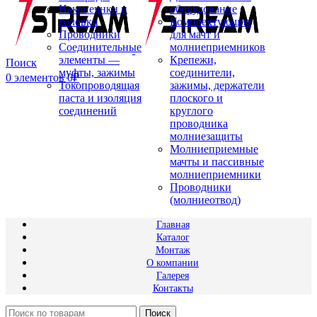
Наконечнки и
оборудование
головки
Комплектующие
Проводники
для мачт и
Соединительные
молниеприемников
элементы —
Крепежи,
Поиск
муфты, зажимы
соединители,
0
элементов
0
₽
Токопроводящая
зажимы, держатели
паста и изоляция
плоского и
соединений
круглого
проводника
молниезащиты
Молниеприемные
мачты и пассивные
молниеприемники
Проводники
(молниеотвод)
Главная
Каталог
Монтаж
О компании
Галерея
Контакты
Поиск