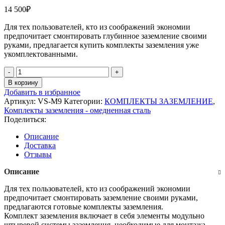
14 500
₽
Для тех пользователей, кто из соображений экономии
предпочитает смонтировать глубинное заземление своими
руками, предлагается купить комплекты заземления уже
укомплектованными.
Количество
товара
В корзину
VS-
Добавить в избранное
M9
Артикул:
VS-M9
Категории:
КОМПЛЕКТЫ ЗАЗЕМЛЕНИЕ
,
Комплект
Комплекты заземления - омедненная сталь
заземления
Поделиться:
из
омедненной
Описание
стали
Доставка
(9
Отзывы
м),
VS-
Описание
M9
(в
Для тех пользователей, кто из соображений экономии
упаковке)
предпочитает смонтировать заземление своими руками,
предлагаются готовые комплекты заземления.
Комплект заземления включает в себя элементы модульно
штыревой системы заземления, необходимые для монтажа