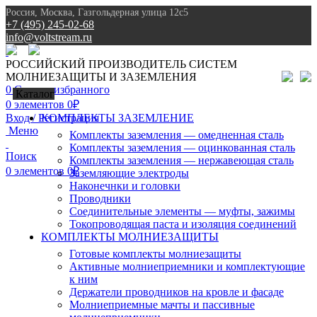
Россия, Москва, Газгольдерная улица 12с5
+7 (495) 245-02-68
info@voltstream.ru
8 (495) 245-02-68
РОССИЙСКИЙ ПРОИЗВОДИТЕЛЬ СИСТЕМ
МОЛНИЕЗАЩИТЫ И ЗАЗЕМЛЕНИЯ
0
Список избранного
Каталог
0
элементов
0
₽
Вход / Регистрация
КОМПЛЕКТЫ ЗАЗЕМЛЕНИЕ
Меню
Комплекты заземления — омедненная сталь
Комплекты заземления — оцинкованная сталь
Поиск
Комплекты заземления — нержавеющая сталь
0
элементов
0
₽
Заземляющие электроды
Наконечнки и головки
Проводники
Соединительные элементы — муфты, зажимы
Токопроводящая паста и изоляция соединений
КОМПЛЕКТЫ МОЛНИЕЗАЩИТЫ
Готовые комплекты молниезащиты
Активные молниеприемники и комплектующие
к ним
Держатели проводников на кровле и фасаде
Молниеприемные мачты и пассивные