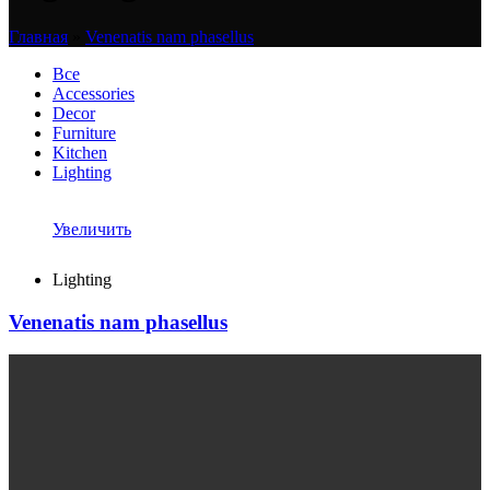
Главная
»
Venenatis nam phasellus
Все
Accessories
Decor
Furniture
Kitchen
Lighting
Увеличить
Lighting
Venenatis nam phasellus