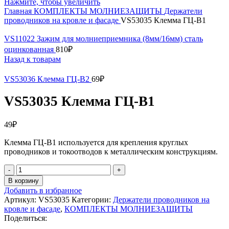
Нажмите, чтобы увеличить
Главная
КОМПЛЕКТЫ МОЛНИЕЗАЩИТЫ
Держатели
проводников на кровле и фасаде
VS53035 Клемма ГЦ-В1
VS11022 Зажим для молниеприемника (8мм/16мм) сталь
оцинкованная
810
₽
Назад к товарам
VS53036 Клемма ГЦ-В2
69
₽
VS53035 Клемма ГЦ-В1
49
₽
Клемма ГЦ-В1 используется для крепления круглых
проводников и токоотводов к металлическим конструкциям.
Количество
товара
В корзину
VS53035
Добавить в избранное
Клемма
Артикул:
VS53035
Категории:
Держатели проводников на
ГЦ-
кровле и фасаде
,
КОМПЛЕКТЫ МОЛНИЕЗАЩИТЫ
В1
Поделиться: