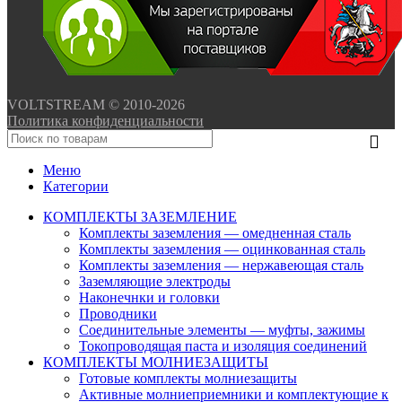
VOLTSTREAM © 2010-2026
Политика конфиденциальности
Меню
Категории
КОМПЛЕКТЫ ЗАЗЕМЛЕНИЕ
Комплекты заземления — омедненная сталь
Комплекты заземления — оцинкованная сталь
Комплекты заземления — нержавеющая сталь
Заземляющие электроды
Наконечнки и головки
Проводники
Соединительные элементы — муфты, зажимы
Токопроводящая паста и изоляция соединений
КОМПЛЕКТЫ МОЛНИЕЗАЩИТЫ
Готовые комплекты молниезащиты
Активные молниеприемники и комплектующие к