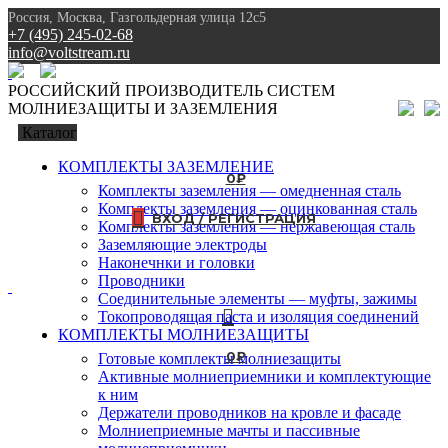
Россия, Москва, Газгольдерная улица 12с5
+7 (495) 245-02-68
info@voltstream.ru
8 (495) 245-02-68
РОССИЙСКИЙ ПРОИЗВОДИТЕЛЬ СИСТЕМ
МОЛНИЕЗАЩИТЫ И ЗАЗЕМЛЕНИЯ
Каталог
КОМПЛЕКТЫ ЗАЗЕМЛЕНИЕ
0
₽
Комплекты заземления — омедненная сталь
Комплекты заземления — оцинкованная сталь
ВХОД / РЕГИСТРАЦИЯ
Комплекты заземления — нержавеющая сталь
Заземляющие электроды
Наконечнки и головки
Проводники
Соединительные элементы — муфты, зажимы
Токопроводящая паста и изоляция соединений
КОМПЛЕКТЫ МОЛНИЕЗАЩИТЫ
0
₽
Готовые комплекты молниезащиты
Активные молниеприемники и комплектующие
к ним
Держатели проводников на кровле и фасаде
Молниеприемные мачты и пассивные