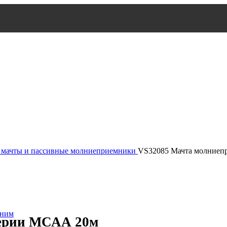
мачты и пассивные молниеприемники
VS32085 Мачта молниеп
 ним
серии МСАА 20м