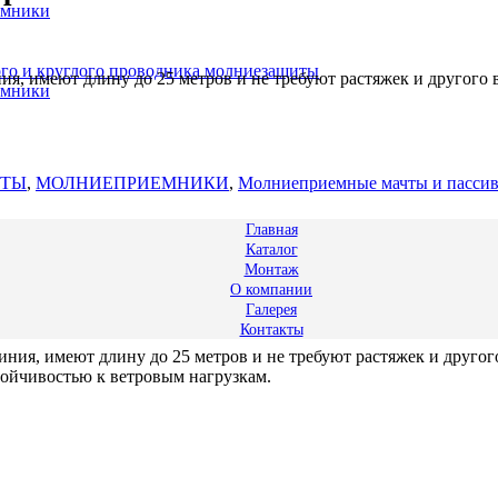
емники
ого и круглого проводника молниезащиты
, имеют длину до 25 метров и не требуют растяжек и другого 
емники
ИТЫ
,
МОЛНИЕПРИЕМНИКИ
,
Молниеприемные мачты и пасси
Главная
Каталог
Монтаж
О компании
Галерея
Контакты
ния, имеют длину до 25 метров и не требуют растяжек и другог
тойчивостью к ветровым нагрузкам.