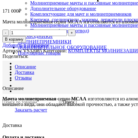
Молниеприемные мачты и пассивные молниепри
Дополнительное оборудование
171 000
₽
Комплектующие для мачт и молниеприемников
Крепежи, соединители, зажимы, держатели плоск
Мачта молниеприемная серии МСАА изготовляются из алюминия
Молниеприемные мачты и пассивные молниепри
Проводники (молниеотвод)
Количество
ПРОВОДНИКИ
товара
В корзину
МОЛНИЕПРИЕМНИКИ
VS32085
Добавить в избранное
ДОПОЛНИТЕЛЬНОЕ ОБОРУДОВАНИЕ
Мачта
Артикул:
VS32085
Категории:
КОМПЛЕКТЫ МОЛНИЕЗАЩ
Популярные товары
молниеприемная
Поделиться:
серии
МСАА
Описание
20м
Доставка
Отзывы
Описание
Мачта молниеприемная
серии
МСАА
изготовляются из алюми
Поиск
внешнего вида, они обладают высокой прочностью, а также ус
Заказать расчет
Доставка
Оплата и доставка