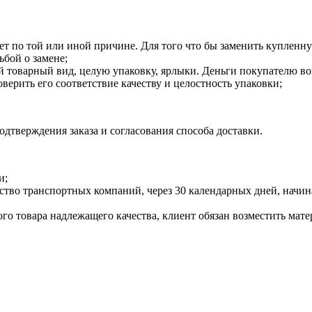
ает по той или иной причине. Для того что бы заменить купленн
ьбой о замене;
товарный вид, целую упаковку, ярлыки. Деньги покупателю воз
оверить его соответствие качеству и целостность упаковки;
дтверждения заказа и согласования способа доставки.
и;
инство транспортных компаний, через 30 календарных дней, нач
ого товара надлежащего качества, клиент обязан возместить мат