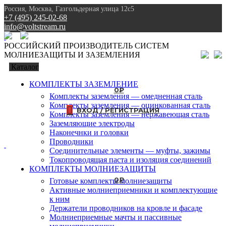
Россия, Москва, Газгольдерная улица 12с5
+7 (495) 245-02-68
info@voltstream.ru
8 (495) 245-02-68
РОССИЙСКИЙ ПРОИЗВОДИТЕЛЬ СИСТЕМ
МОЛНИЕЗАЩИТЫ И ЗАЗЕМЛЕНИЯ
Каталог
КОМПЛЕКТЫ ЗАЗЕМЛЕНИЕ
0
₽
Комплекты заземления — омедненная сталь
Комплекты заземления — оцинкованная сталь
ВХОД / РЕГИСТРАЦИЯ
Комплекты заземления — нержавеющая сталь
Заземляющие электроды
Наконечнки и головки
Проводники
Соединительные элементы — муфты, зажимы
Токопроводящая паста и изоляция соединений
КОМПЛЕКТЫ МОЛНИЕЗАЩИТЫ
0
₽
Готовые комплекты молниезащиты
Активные молниеприемники и комплектующие
к ним
Держатели проводников на кровле и фасаде
Молниеприемные мачты и пассивные