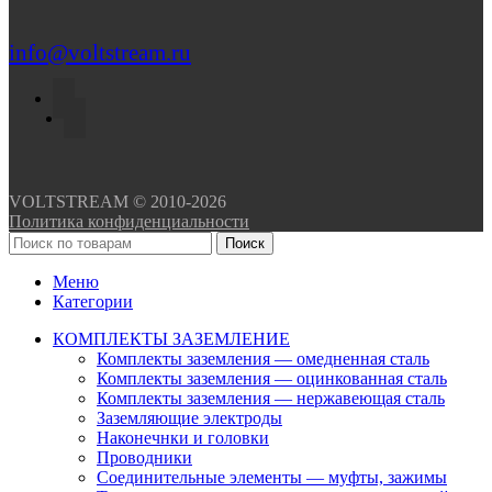
info@voltstream.ru
VOLTSTREAM © 2010-2026
Политика конфиденциальности
Поиск
Меню
Категории
КОМПЛЕКТЫ ЗАЗЕМЛЕНИЕ
Комплекты заземления — омедненная сталь
Комплекты заземления — оцинкованная сталь
Комплекты заземления — нержавеющая сталь
Заземляющие электроды
Наконечнки и головки
Проводники
Соединительные элементы — муфты, зажимы