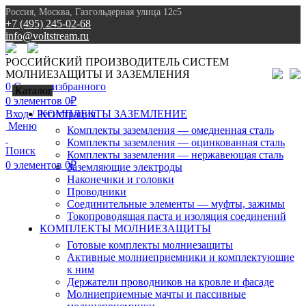
Россия, Москва, Газгольдерная улица 12с5
+7 (495) 245-02-68
info@voltstream.ru
8 (495) 245-02-68
РОССИЙСКИЙ ПРОИЗВОДИТЕЛЬ СИСТЕМ
МОЛНИЕЗАЩИТЫ И ЗАЗЕМЛЕНИЯ
0
Список избранного
Каталог
0
элементов
0
₽
Вход / Регистрация
КОМПЛЕКТЫ ЗАЗЕМЛЕНИЕ
Меню
Комплекты заземления — омедненная сталь
Комплекты заземления — оцинкованная сталь
Поиск
Комплекты заземления — нержавеющая сталь
0
элементов
0
₽
Заземляющие электроды
Наконечнки и головки
Проводники
Соединительные элементы — муфты, зажимы
Токопроводящая паста и изоляция соединений
КОМПЛЕКТЫ МОЛНИЕЗАЩИТЫ
Готовые комплекты молниезащиты
Активные молниеприемники и комплектующие
к ним
Держатели проводников на кровле и фасаде
Молниеприемные мачты и пассивные