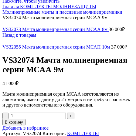
Нажмите, чтобы увеличить
Главная
КОМПЛЕКТЫ МОЛНИЕЗАЩИТЫ
Молниеприемные мачты и пассивные молниеприемники
VS32074 Мачта молниеприемная серии МСАА 9м
VS32073 Мачта молниеприемная серии МСАА 8м
36 000
₽
Назад к товарам
VS32055 Мачта молниеприемная серии МСАП 10м
37 000
₽
VS32074 Мачта молниеприемная
серии МСАА 9м
41 000
₽
Мачта молниеприемная серии МСАА изготовляются из
алюминия, имеют длину до 25 метров и не требуют растяжек
и другого вспомогательного оборудования.
Количество
товара
В корзину
VS32074
Добавить в избранное
Мачта
Артикул:
VS32074
Категории:
КОМПЛЕКТЫ