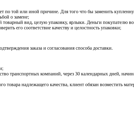
ает по той или иной причине. Для того что бы заменить купленн
ьбой о замене;
товарный вид, целую упаковку, ярлыки. Деньги покупателю воз
оверить его соответствие качеству и целостность упаковки;
дтверждения заказа и согласования способа доставки.
и;
инство транспортных компаний, через 30 календарных дней, нач
ого товара надлежащего качества, клиент обязан возместить мат