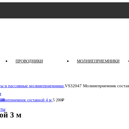
ПРОВОДНИКИ
МОЛНИЕПРИЕМНИКИ
ы и пассивные молниеприемники
VS32047 Молниеприемник состав
м
ков
лниеприемник составной 4 м
5 200
₽
чты
ой 3 м