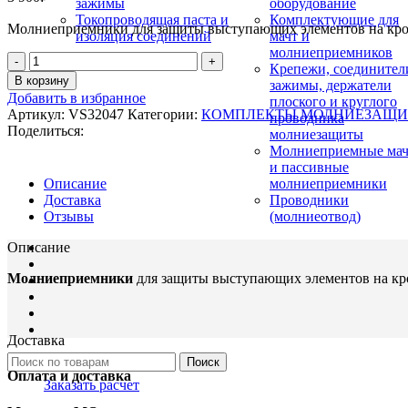
зажимы
оборудование
Токопроводящая паста и
Комплектующие для
Молниеприемники для защиты выступающих элементов на кровл
изоляция соединений
мачт и
молниеприемников
Количество
Крепежи, соединител
товара
В корзину
зажимы, держатели
VS32047
Добавить в избранное
плоского и круглого
Молниеприемник
Артикул:
VS32047
Категории:
КОМПЛЕКТЫ МОЛНИЕЗАЩ
проводника
составной
Поделиться:
молниезащиты
3
Молниеприемные ма
м
и пассивные
молниеприемники
Описание
Проводники
Доставка
(молниеотвод)
Отзывы
Описание
Молниеприемники
для защиты выступающих элементов на кров
Доставка
Поиск
Оплата и доставка
Заказать расчет