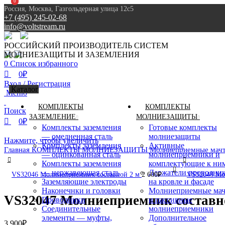
0
0
Россия, Москва, Газгольдерная улица 12с5
+7 (495) 245-02-68
info@voltstream.ru
8 (495) 245-02-68
РОССИЙСКИЙ ПРОИЗВОДИТЕЛЬ СИСТЕМ
МОЛНИЕЗАЩИТЫ И ЗАЗЕМЛЕНИЯ
0
Список избранного
0
₽
Вход / Регистрация
Каталог
Меню
КОМПЛЕКТЫ
КОМПЛЕКТЫ
Поиск
ЗАЗЕМЛЕНИЕ
МОЛНИЕЗАЩИТЫ
0
₽
Комплекты заземления
Готовые комплекты
— омедненная сталь
молниезащиты
Нажмите, чтобы увеличить
Комплекты заземления
Активные
Главная
КОМПЛЕКТЫ МОЛНИЕЗАЩИТЫ
Молниеприемные мачт
— оцинкованная сталь
молниеприемники и
Комплекты заземления
комплектующие к ни
— нержавеющая сталь
Держатели проводни
VS32046 Молниеприемник составной 2 м
2 600
₽
VS32048 Мо
Заземляющие электроды
на кровле и фасаде
Наконечнки и головки
Молниеприемные ма
VS32047 Молниеприемник составн
Проводники
и пассивные
Соединительные
молниеприемники
элементы — муфты,
Дополнительное
3 900
₽