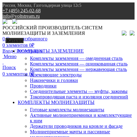
Россия, Москва, Газгольдерная улица 12с5
+7 (495) 245-02-68
info@voltstream.ru
8 (495) 245-02-68
РОССИЙСКИЙ ПРОИЗВОДИТЕЛЬ СИСТЕМ
МОЛНИЕЗАЩИТЫ И ЗАЗЕМЛЕНИЯ
0
Список избранного
Каталог
0
элементов
0
₽
Вход / Регистрация
КОМПЛЕКТЫ ЗАЗЕМЛЕНИЕ
Меню
Комплекты заземления — омедненная сталь
Комплекты заземления — оцинкованная сталь
Поиск
Комплекты заземления — нержавеющая сталь
0
элементов
0
₽
Заземляющие электроды
Наконечнки и головки
Проводники
Соединительные элементы — муфты, зажимы
Токопроводящая паста и изоляция соединений
КОМПЛЕКТЫ МОЛНИЕЗАЩИТЫ
Готовые комплекты молниезащиты
Активные молниеприемники и комплектующие
к ним
Держатели проводников на кровле и фасаде
Молниеприемные мачты и пассивные