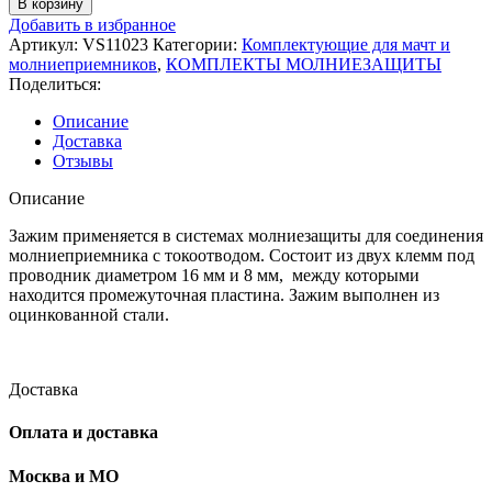
В корзину
VS11023
Добавить в избранное
Зажим
Артикул:
VS11023
Категории:
Комплектующие для мачт и
для
молниеприемников
,
КОМПЛЕКТЫ МОЛНИЕЗАЩИТЫ
молниеприемника
Поделиться:
(8мм/16мм)
-
Описание
медь
Доставка
Отзывы
Описание
Зажим применяется в системах молниезащиты для соединения
молниеприемника с токоотводом. Состоит из двух клемм под
проводник диаметром 16 мм и 8 мм, между которыми
находится промежуточная пластина. Зажим выполнен из
оцинкованной стали.
Доставка
Оплата и доставка
Москва и МО