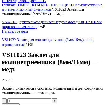
Нажмите, чтобы увеличить
Главная
КОМПЛЕКТЫ МОЛНИЕЗАЩИТЫ
Комплектующие
для мачт и молниеприемников
VS11023 Зажим для
молниеприемника (8мм/16мм) — медь
VS62016 Держатель/соединитель прутка фасадный, L=100 мм
(оцинкованная сталь)
175
₽
Назад к товарам
VS11022 Зажим для молниеприемника (8мм/16мм) сталь
оцинкованная
810
₽
VS11023 Зажим для
молниеприемника (8мм/16мм) —
медь
2 605
₽
Зажим применяется в системах молниезащиты для соединения
молниеприемника с токоотводом.
Количество
товара