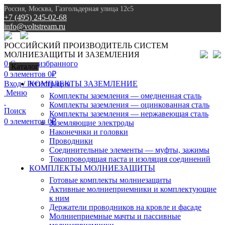
Россия, Москва, Газгольдерная улица 12с5
+7 (495) 245-02-68
info@voltstream.ru
8 (495) 245-02-68
РОССИЙСКИЙ ПРОИЗВОДИТЕЛЬ СИСТЕМ
МОЛНИЕЗАЩИТЫ И ЗАЗЕМЛЕНИЯ
0
Список избранного
Каталог
0
элементов
0
₽
Вход / Регистрация
КОМПЛЕКТЫ ЗАЗЕМЛЕНИЕ
Меню
Комплекты заземления — омедненная сталь
Комплекты заземления — оцинкованная сталь
Поиск
Комплекты заземления — нержавеющая сталь
0
элементов
0
₽
Заземляющие электроды
Наконечнки и головки
Проводники
Соединительные элементы — муфты, зажимы
Токопроводящая паста и изоляция соединений
КОМПЛЕКТЫ МОЛНИЕЗАЩИТЫ
Готовые комплекты молниезащиты
Активные молниеприемники и комплектующие
к ним
Держатели проводников на кровле и фасаде
Молниеприемные мачты и пассивные