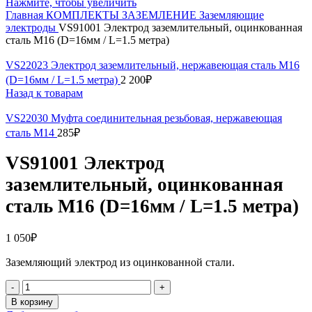
Нажмите, чтобы увеличить
Главная
КОМПЛЕКТЫ ЗАЗЕМЛЕНИЕ
Заземляющие
электроды
VS91001 Электрод заземлительный, оцинкованная
сталь М16 (D=16мм / L=1.5 метра)
VS22023 Электрод заземлительный, нержавеющая сталь М16
(D=16мм / L=1.5 метра)
2 200
₽
Назад к товарам
VS22030 Муфта соединительная резьбовая, нержавеющая
сталь М14
285
₽
VS91001 Электрод
заземлительный, оцинкованная
сталь М16 (D=16мм / L=1.5 метра)
1 050
₽
Заземляющий электрод из оцинкованной стали.
Количество
товара
В корзину
VS91001