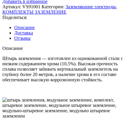
Добавить в избранное
Электрод
Артикул:
VS91001
Категории:
Заземляющие электроды
,
заземлительный,
КОМПЛЕКТЫ ЗАЗЕМЛЕНИЕ
оцинкованная
Поделиться:
сталь
М16
Описание
(D=16мм
Доставка
/
Отзывы
L=1.5
метра)
Описание
Штырь заземления — изготовлен из оцинкованной стали с
низким содержанием хрома (10,5%). Высокая прочность
сплава позволяет забивать вертикальный заземлитель на
глубину более 20 метров, а наличие хрома в его составе
обеспечивает высокую коррозионную стойкость.