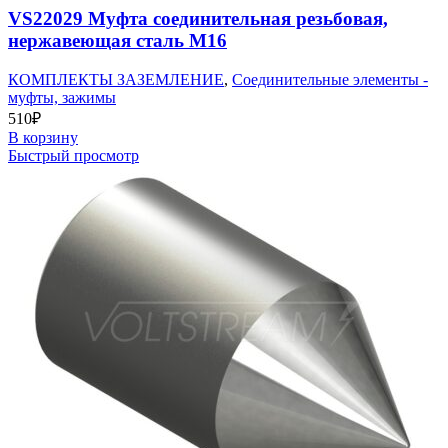
VS22029 Муфта соединительная резьбовая,
нержавеющая сталь М16
КОМПЛЕКТЫ ЗАЗЕМЛЕНИЕ
,
Соединительные элементы -
муфты, зажимы
510
₽
В корзину
Быстрый просмотр