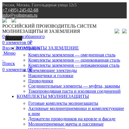
Россия, Москва, Газгольдерная улица 12с5
+7 (495) 245-02-68
info@voltstream.ru
8 (495) 245-02-68
РОССИЙСКИЙ ПРОИЗВОДИТЕЛЬ СИСТЕМ
МОЛНИЕЗАЩИТЫ И ЗАЗЕМЛЕНИЯ
0
Список избранного
Каталог
0
элементов
0
₽
Вход / Регистрация
КОМПЛЕКТЫ ЗАЗЕМЛЕНИЕ
Меню
Комплекты заземления — омедненная сталь
Комплекты заземления — оцинкованная сталь
Поиск
Комплекты заземления — нержавеющая сталь
0
элементов
0
₽
Заземляющие электроды
Наконечнки и головки
Проводники
Соединительные элементы — муфты, зажимы
Токопроводящая паста и изоляция соединений
КОМПЛЕКТЫ МОЛНИЕЗАЩИТЫ
Готовые комплекты молниезащиты
Активные молниеприемники и комплектующие
к ним
Держатели проводников на кровле и фасаде
Молниеприемные мачты и пассивные