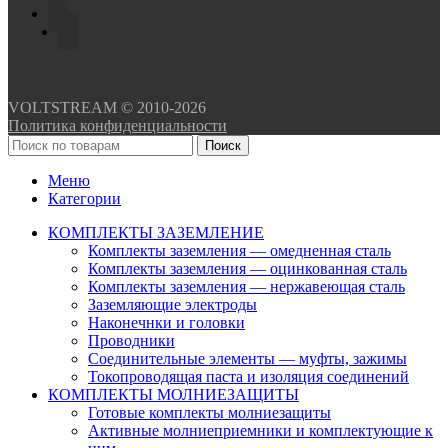
VOLTSTREAM © 2010-2026
Политика конфиденциальности
Поиск
Меню
Категории
КОМПЛЕКТЫ ЗАЗЕМЛЕНИЕ
Комплекты заземления — омедненная сталь
Комплекты заземления — оцинкованная сталь
Комплекты заземления — нержавеющая сталь
Заземляющие электроды
Наконечнки и головки
Проводники
Соединительные элементы — муфты, зажимы
Токопроводящая паста и изоляция соединений
КОМПЛЕКТЫ МОЛНИЕЗАЩИТЫ
Готовые комплекты молниезащиты
Активные молниеприемники и комплектующие к