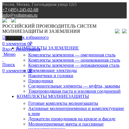
Россия, Москва, Газгольдерная улица 12с5
+7 (495) 245-02-68
info@voltstream.ru
8 (495) 245-02-68
РОССИЙСКИЙ ПРОИЗВОДИТЕЛЬ СИСТЕМ
МОЛНИЕЗАЩИТЫ И ЗАЗЕМЛЕНИЯ
0
Список избранного
Каталог
0
элементов
0
₽
КОМПЛЕКТЫ ЗАЗЕМЛЕНИЕ
Вход / Регистрация
Меню
Комплекты заземления — омедненная сталь
Комплекты заземления — оцинкованная сталь
Поиск
Комплекты заземления — нержавеющая сталь
Заземляющие электроды
0
элементов
0
₽
Наконечнки и головки
Проводники
Соединительные элементы — муфты, зажимы
Токопроводящая паста и изоляция соединений
КОМПЛЕКТЫ МОЛНИЕЗАЩИТЫ
Готовые комплекты молниезащиты
Активные молниеприемники и комплектующие
к ним
Держатели проводников на кровле и фасаде
Молниеприемные мачты и пассивные