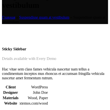
vestibulum
Главная
»
Suspendisse quam at vestibulum
»
Suspendisse quam at
vestibulum
Sticky Sidebar
Details available with Every Demo
Hac vitae sem class fames vehicula nascetur nam tellus a
condimentum inceptos mus rhoncus et accumsan fringilla vehicula
nascetur amet fermentum rutrum.
Client
WordPress
Designer
John Doe
Materials
Wood, Paper
Website
xtemos.com/wood